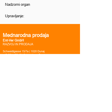
Nadzorni organ
Upravljanje:
Mednarodna prodaja
Ent-Ver GmbH
RAZVOJ IN PRODAJA
Schweidlgasse 15/7a | 1020 Dunaj
+43 664 122 49 13
|
j.tockner@ent-ver.com
© 2024 Ent-Ver GmbH 2021